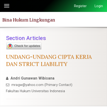
Quick
Register
Login
Toggle
jump
navigation
to
Bina Hukum Lingkungan
page
content
Main
Section Articles
Navigation
Main
Content
UNDANG-UNDANG CIPTA KERJA
Sidebar
DAN STRICT LIABILITY
Andri Gunawan Wibisana
mragw@yahoo.com
(Primary Contact)
Fakultas Hukum Universitas Indonesia