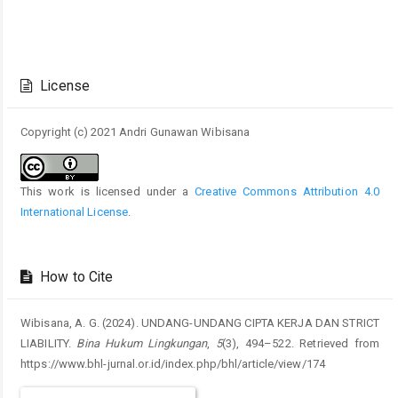
Article
Details
License
Copyright (c) 2021 Andri Gunawan Wibisana
This work is licensed under a
Creative Commons Attribution 4.0
International License
.
How to Cite
Wibisana, A. G. (2024). UNDANG-UNDANG CIPTA KERJA DAN STRICT
LIABILITY.
Bina Hukum Lingkungan
,
5
(3), 494–522. Retrieved from
https://www.bhl-jurnal.or.id/index.php/bhl/article/view/174