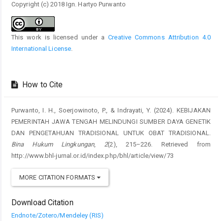
Copyright (c) 2018 Ign. Hartyo Purwanto
This work is licensed under a
Creative Commons Attribution 4.0
International License
.
How to Cite
Purwanto, I. H., Soerjowinoto, P., & Indrayati, Y. (2024). KEBIJAKAN
PEMERINTAH JAWA TENGAH MELINDUNGI SUMBER DAYA GENETIK
DAN PENGETAHUAN TRADISIONAL UNTUK OBAT TRADISIONAL.
Bina Hukum Lingkungan
,
2
(2), 215–226. Retrieved from
http://www.bhl-jurnal.or.id/index.php/bhl/article/view/73
MORE CITATION FORMATS
Download Citation
Endnote/Zotero/Mendeley (RIS)