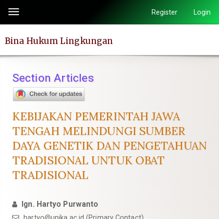
Quick
Register
Login
Toggle
jump
navigation
to
Bina Hukum Lingkungan
page
content
Main
Section Articles
Navigation
Main
Content
KEBIJAKAN PEMERINTAH JAWA
Sidebar
TENGAH MELINDUNGI SUMBER
DAYA GENETIK DAN PENGETAHUAN
TRADISIONAL UNTUK OBAT
TRADISIONAL
Ign. Hartyo Purwanto
hartyo@unika.ac.id
(Primary Contact)